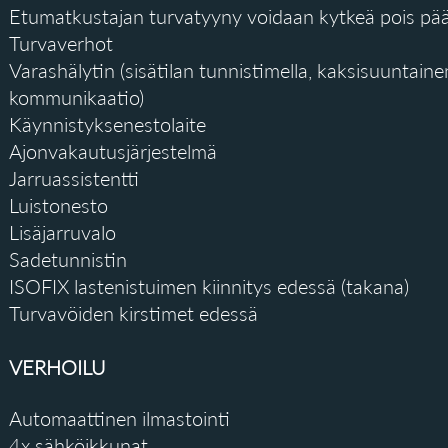
Etumatkustajan turvatyyny voidaan kytkeä pois pää
Turvaverhot
Varashälytin (sisätilan tunnistimella, kaksisuuntaine
kommunikaatio)
Käynnistyksenestolaite
Ajonvakautusjärjestelmä
Jarruassistentti
Luistonesto
Lisäjarruvalo
Sadetunnistin
ISOFIX lastenistuimen kiinnitys edessä (takana)
Turvavöiden kirstimet edessä
VERHOILU
Automaattinen ilmastointi
4x sähköikkunat